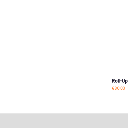
Roll-U
€
80.00