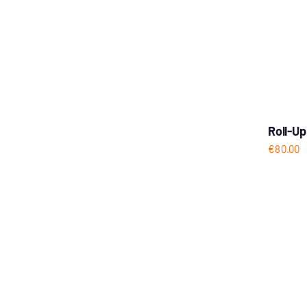
Roll-U
€
80.00