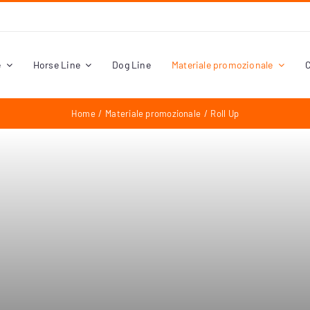
e
Horse Line
Dog Line
Materiale promozionale
C
Home
Materiale promozionale
Roll Up