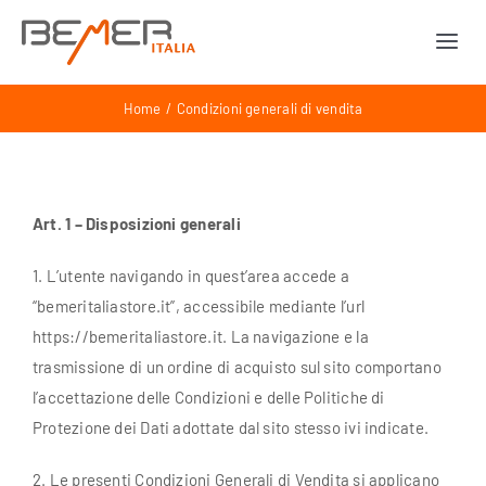
Salta
al
Togg
contenuto
Navi
Human Line
Home
Condizioni generali di vendita
Horse Line
Art. 1 – Disposizioni generali
Dog Line
1. L’utente navigando in quest’area accede a
“bemeritaliastore.it”, accessibile mediante l’url
Materiale prom
https://bemeritaliastore.it. La navigazione e la
trasmissione di un ordine di acquisto sul sito comportano
Chi siamo
l’accettazione delle Condizioni e delle Politiche di
Protezione dei Dati adottate dal sito stesso ivi indicate.
Contatti
2. Le presenti Condizioni Generali di Vendita si applicano