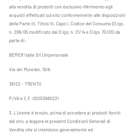
alla vendita di prodotti con esclusivo riferimento agli
Account
acquisti effettuati sul sito conformemente alle disposizioni
della Parte III, Titolo III, Capo I, Codice del Consumo (D.lgs.
n. 206/05 modificato dal D.lgs. n. 21/14 e D.lgs. 70/03) da
Carrello
parte di:
BEMER Italia Srl Unipersonale
Via dei Muredei, 10/A
38122 – TRENTO
P.IVA e C.F. 02053880221
3. L’utente è tenuto, prima di accedere ai prodotti forniti
dal sito, a leggere le presenti Condizioni Generali di
Vendita che si intendono generalmente ed