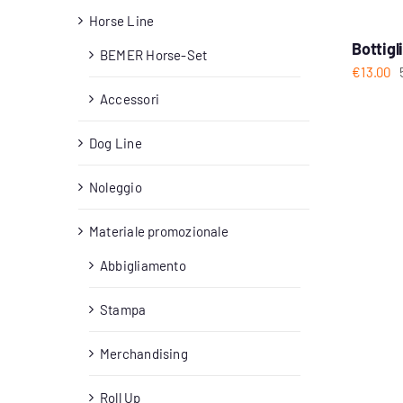
Horse Line
Bottigl
BEMER Horse-Set
€
13.00
Accessori
Dog Line
Noleggio
Materiale promozionale
Abbigliamento
Stampa
Merchandising
Roll Up