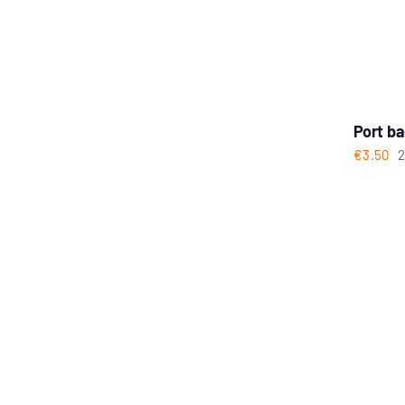
Port b
€
3.50
2