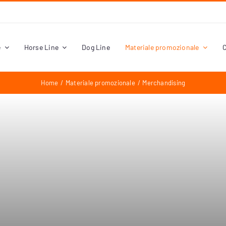
e
Horse Line
Dog Line
Materiale promozionale
C
Home
Materiale promozionale
Merchandising