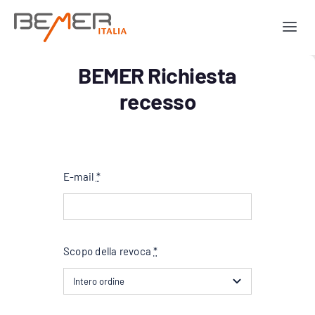
Salta
al
Togg
contenuto
Navi
Human Line
BEMER Richiesta
recesso
Horse Line
Dog Line
E-mail
*
Materiale prom
Scopo della revoca
*
Chi siamo
Contatti