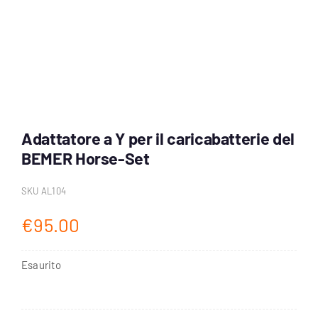
Account
Carrello
Adattatore a Y per il caricabatterie del
BEMER Horse-Set
SKU
AL104
€
95.00
Esaurito