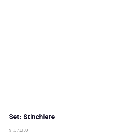
Set: Stinchiere
SKU
AL109