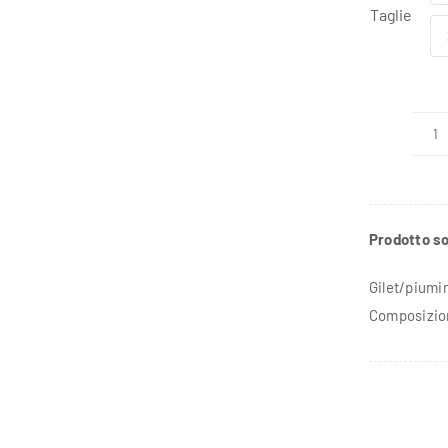
Taglie
Gi
/
P
u
Prodotto so
qu
Gilet/piumi
Composizio