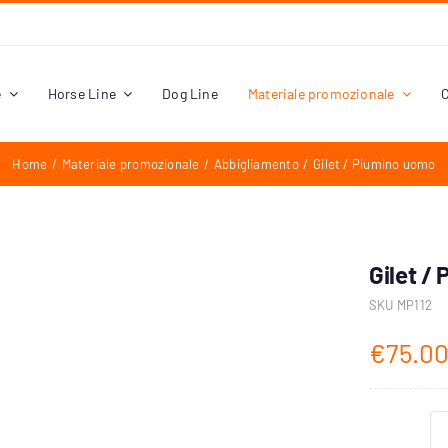
e
Horse Line
Dog Line
Materiale promozionale
C
Home
Materiale promozionale
Abbigliamento
Gilet / Piumino uomo
Gilet /
SKU
MP112
€
75.0