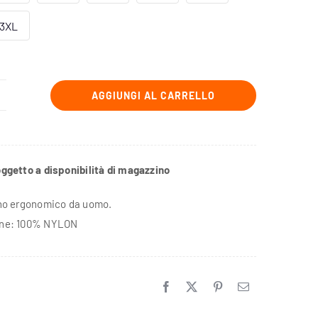
3XL
AGGIUNGI AL CARRELLO
let
iumino
omo
ggetto a disponibilità di magazzino
antità
no ergonomico da uomo.
ne: 100% NYLON