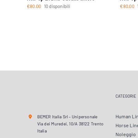
€
80.00
10 disponibili
€
80.00
CATEGORIE
Human Li
BEMER Italia Srl – Unipersonale
Via dei Muredei, 10/A 38122 Trento
Horse Lin
Italia
Noleggio