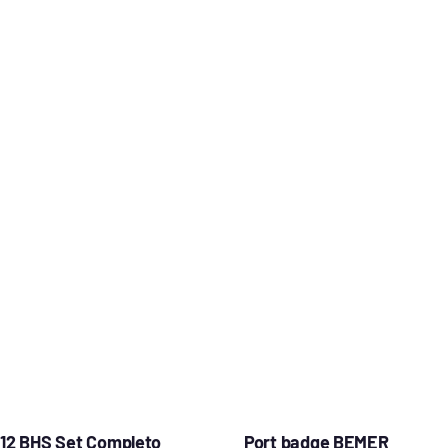
 12 BHS Set Completo
Port badge BEMER