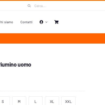
Cerca
per:
hi siamo
Contatti
 Piumino uomo
0
S
M
L
XL
XXL