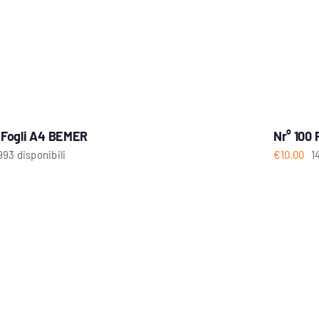
0 Fogli A4 BEMER
Nr° 100
993 disponibili
€
10.00
1