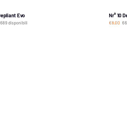
Depliant Evo
Nr° 10 D
1689 disponibili
€
8.00
66