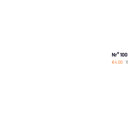
Nr° 10
€
4.00
1