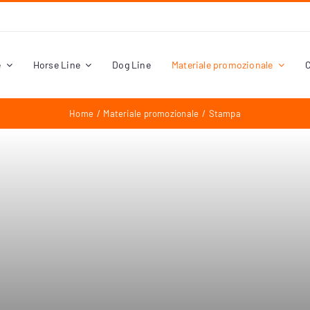
e
Horse Line
Dog Line
Materiale promozionale
C
Home
Materiale promozionale
Stampa