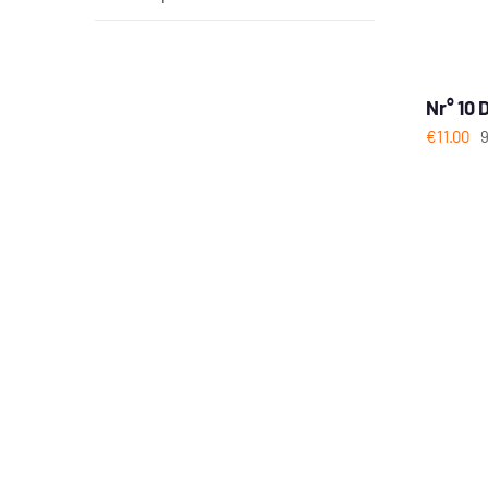
Nr° 10
€
11.00
9