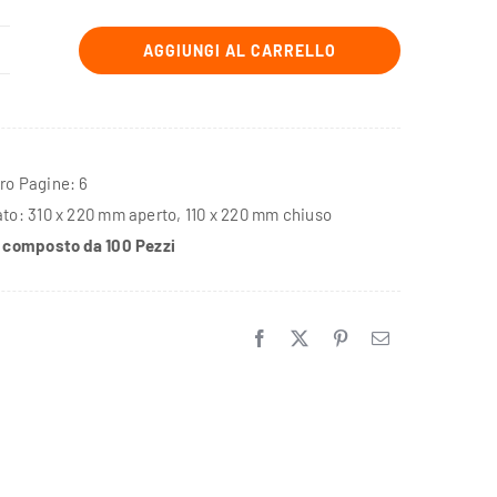
AGGIUNGI AL CARRELLO
°
0
ieghevole
o Pagine: 6
lute
to: 310 x 220 mm aperto, 110 x 220 mm chiuso
 composto da 100 Pezzi
uova
enerazione
antità