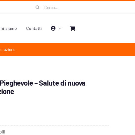
Cerca
per:
hi siamo
Contatti
nerazione
 Pieghevole – Salute di nuova
zione
ili