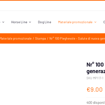
e
Horse Line
Dog Line
Materiale promozionale
C
Materiale promozionale
Stampa
Nr° 100 Pieghevole – Salute di nuova ge
Nr° 100
genera
SKU
MP117-1
€
9.00
400 disponib