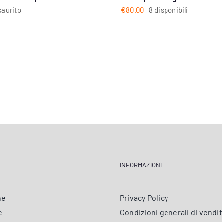
saurito
€
80.00
8 disponibili
INFORMAZIONI
ne
Privacy Policy
e
Condizioni generali di vendi