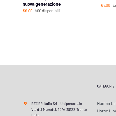
nuova generazione
€
7.00
E
€
9.00
400 disponibili
CATEGORIE
Human Li
BEMER Italia Srl – Unipersonale
Via dei Muredei, 10/A 38122 Trento
Horse Lin
Italia