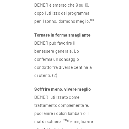
BEMER è emerso che 9 su 10,
dopo l’utilizzo del programma
per il sonno, dormono meglio.⁽¹¹⁾
Tornare in forma smagliante
BEMER può favorire il
benessere generale. Lo
conferma un sondaggio
condotto fra diverse centinaia
di utenti. (2)
Soffrire meno, vivere meglio
BEMER, utilizzato come
trattamento complementare,
può lenire i dolori lombari o il
mal di schiena ⁽²⁾⁽⁸⁾ e migliorare