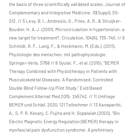
the basis of three scientifically validated scales. Journal of
Complementary and Integrative Medicine, 10(Suppl), S5-
S12. // 5 Levy, B. I., Ambrosio, G., Pries, A. R., & Struijker-
Boudier, H. A. J. (2001). Microcirculation in hypertension: a
new target for treatment?. Circulation, 104(6), 735-740. // 6
Schmidt, R. F., Lang, F., & Heckmann, M. (Eds.). (2011).
Physiologie des menschen: mit pathophysiologie.
Springer-Verla, S768 // 8 Gyulai, F., et al. (2015). “BEMER
Therapy Combined with Physiotherapy in Patients with
Musculoskeletal Diseases: A Randomised, Controlled
Double Blind Follow-Up Pilot Study.” Evid Based
Complement Alternat Med 2015: 245742. // 11 Umfrage
BEMER und Schlaf, 2020, 121 Teilnehmer // 13 Kanaparthi,
A., S. P. R. Kesary, C. Pujita and H. Gopalaiah (2020). “Bio
Electro Magnetic Energy Regulation (BEMER) therapy in
myofascial pain dysfunction syndrome: A preliminary