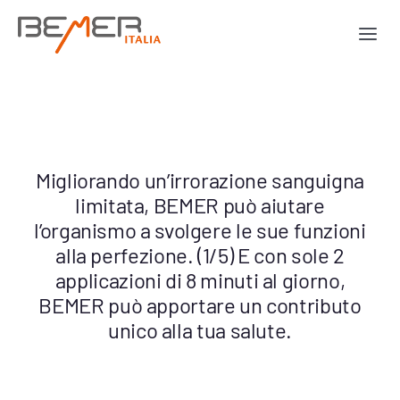
Salta
al
Togg
contenuto
Navi
Human Line
Horse Line
Migliorando un’irrorazione sanguigna
limitata, BEMER può aiutare
Dog Line
l’organismo a svolgere le sue funzioni
alla perfezione. (1/5) E con sole 2
Materiale prom
applicazioni di 8 minuti al giorno,
BEMER può apportare un contributo
Chi siamo
unico alla tua salute.
Contatti