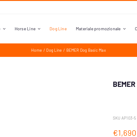
e
Horse Line
Dog Line
Materiale promozionale
C
Home
Dog Line
BEMER Dog Basic Max
BEMER 
SKU
AP103-5
€
1,690