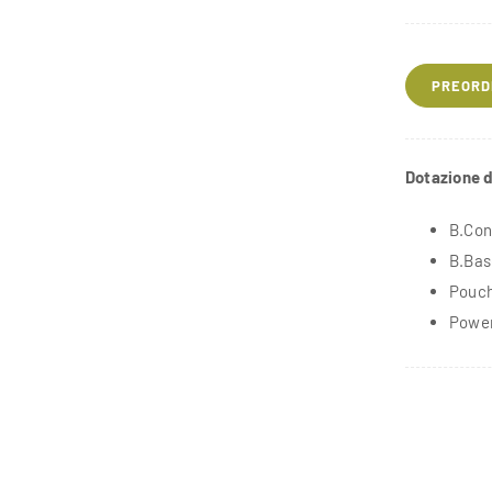
PREORD
Dotazione d
B.Cont
B.Bas
Pouch
Power