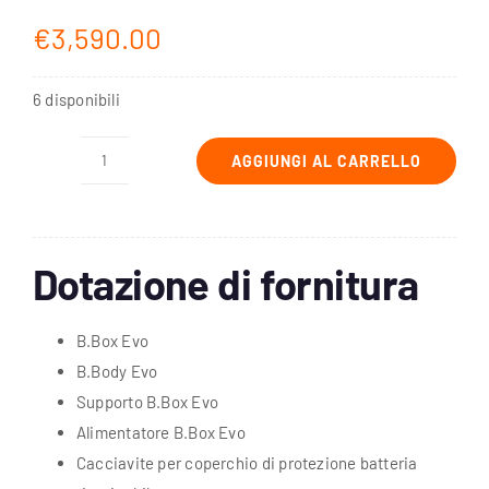
€
3,590.00
6 disponibili
AGGIUNGI AL CARRELLO
BEMER
Basic
Set
Evo
Dotazione di fornitura
quantità
B.Box Evo
B.Body Evo
Supporto B.Box Evo
Alimentatore B.Box Evo
Cacciavite per coperchio di protezione batteria