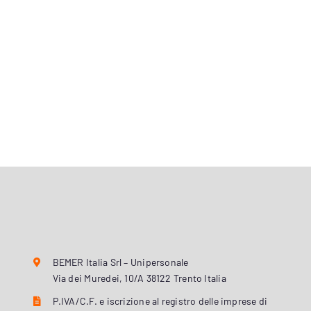
BEMER Italia Srl – Unipersonale
Via dei Muredei, 10/A 38122 Trento Italia
P.IVA/C.F. e iscrizione al registro delle imprese di